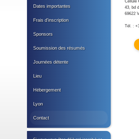
Cellul
Dates importantes
43, bd 
69622 V
Frais d'inscription
Tél. : +
Sponsors
Soumission des résumés
Journées détente
Lieu
Hébergement
Lyon
Contact